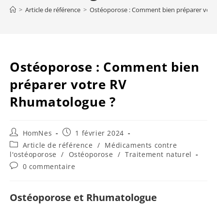
>
Article de référence
>
Ostéoporose : Comment bien préparer votr
Ostéoporose : Comment bien
préparer votre RV
Rhumatologue ?
Auteur/autrice
Publication
HomNes
1 février 2024
de
publiée :
Post
Article de référence
/
Médicaments contre
la
category:
l'ostéoporose
/
Ostéoporose
/
Traitement naturel
publication :
Commentaires
0 commentaire
de
la
publication :
Ostéoporose et Rhumatologue