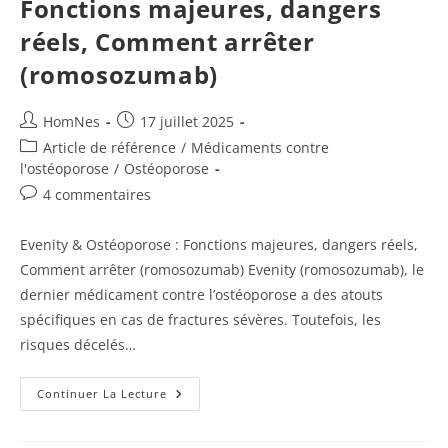
Fonctions majeures, dangers
Un
Tissu
réels, Comment arrêter
Vivant
(romosozumab)
Auteur/autrice
Publication
HomNes
17 juillet 2025
de
publiée :
Post
Article de référence
/
Médicaments contre
la
category:
l'ostéoporose
/
Ostéoporose
publication :
Commentaires
4 commentaires
de
la
Evenity & Ostéoporose : Fonctions majeures, dangers réels,
publication :
Comment arrêter (romosozumab) Evenity (romosozumab), le
dernier médicament contre l’ostéoporose a des atouts
spécifiques en cas de fractures sévères. Toutefois, les
risques décelés…
Evenity
Continuer La Lecture
&
Ostéoporose :
Fonctions