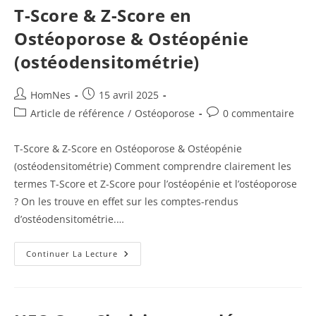
?
T-Score & Z-Score en
Comment
Traiter
Ostéoporose & Ostéopénie
Naturellement
!
(ostéodensitométrie)
Auteur/autrice
Publication
HomNes
15 avril 2025
de
publiée :
Post
Commentaires
Article de référence
/
Ostéoporose
0 commentaire
la
category:
de
publication :
la
T-Score & Z-Score en Ostéoporose & Ostéopénie
publication :
(ostéodensitométrie) Comment comprendre clairement les
termes T-Score et Z-Score pour l’ostéopénie et l’ostéoporose
? On les trouve en effet sur les comptes-rendus
d’ostéodensitométrie.…
T-
Continuer La Lecture
Score
&
Z-
Score
En
Ostéoporose