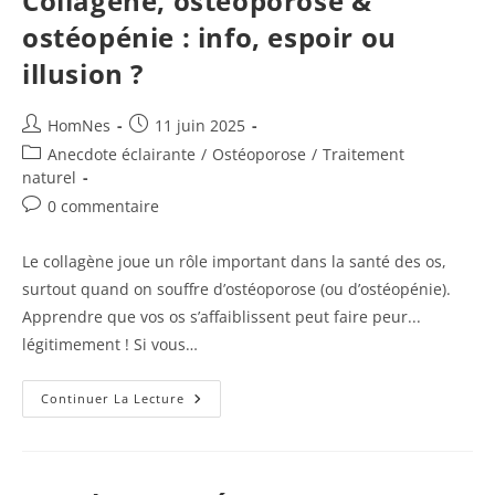
Collagène, ostéoporose &
(et
À
ostéopénie : info, espoir ou
Votre
TSH)
illusion ?
!
Auteur/autrice
Publication
HomNes
11 juin 2025
de
publiée :
Post
Anecdote éclairante
/
Ostéoporose
/
Traitement
la
category:
naturel
publication :
Commentaires
0 commentaire
de
la
Le collagène joue un rôle important dans la santé des os,
publication :
surtout quand on souffre d’ostéoporose (ou d’ostéopénie).
Apprendre que vos os s’affaiblissent peut faire peur...
légitimement ! Si vous…
Collagène,
Continuer La Lecture
Ostéoporose
&
Ostéopénie
:
Info,
Espoir