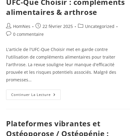
UFC-Que Choisir : compléments
&
Ostéopénie
alimentaires & arthrose
(ostéodensitométrie)
Auteur/autrice
Publication
Post
HomNes
22 février 2025
Uncategorized
de
publiée :
category:
Commentaires
0 commentaire
la
de
publication :
la
L'article de l'UFC-Que Choisir met en garde contre
publication :
l'utilisation de compléments alimentaires pour traiter
l'arthrose. La revue souligne leur manque d'efficacité
prouvée et les risques potentiels associés. Malgré des
promesses…
UFC-
Continuer La Lecture
Que
Choisir
:
Compléments
Alimentaires
&
Plateformes vibrantes et
Arthrose
Ostéoporose / Ostéopénie :