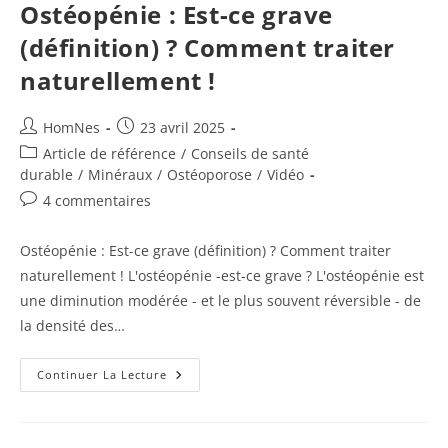
Bienfaits,
Ostéopénie : Est-ce grave
Limites
Et
(définition) ? Comment traiter
Conseils
Pratiques
naturellement !
Auteur/autrice
Publication
HomNes
23 avril 2025
de
publiée :
Post
Article de référence
/
Conseils de santé
la
category:
durable
/
Minéraux
/
Ostéoporose
/
Vidéo
publication :
Commentaires
4 commentaires
de
la
Ostéopénie : Est-ce grave (définition) ? Comment traiter
publication :
naturellement ! L'ostéopénie -est-ce grave ? L'ostéopénie est
une diminution modérée - et le plus souvent réversible - de
la densité des…
Ostéopénie
Continuer La Lecture
:
Est-
Ce
Grave
(définition)