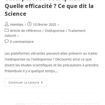
Quelle efficacité ? Ce que dit la
Science
Auteur/autrice
Publication
HomNes
10 février 2025
de
publiée :
Post
Article de référence
/
Ostéoporose
/
Traitement
la
category:
naturel
publication :
Commentaires
0 commentaire
de
la
Les plateformes vibrantes peuvent-elles prévenir ou traiter
publication :
l’ostéoporose ou l'ostéoporose ? Découvrez ainsi ce que
disent les études scientifiques et les précautions à prendre.
Préambule Il y a quelque temps,…
Plateformes
Continuer La Lecture
Vibrantes
Et
Ostéoporose
/
Ostéopénie
: