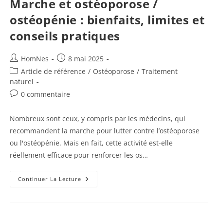
Marche et ostéoporose /
Ou
Illusion
ostéopénie : bienfaits, limites et
?
conseils pratiques
Auteur/autrice
Publication
HomNes
8 mai 2025
de
publiée :
Post
Article de référence
/
Ostéoporose
/
Traitement
la
category:
naturel
publication :
Commentaires
0 commentaire
de
la
Nombreux sont ceux, y compris par les médecins, qui
publication :
recommandent la marche pour lutter contre l’ostéoporose
ou l'ostéopénie. Mais en fait, cette activité est-elle
réellement efficace pour renforcer les os…
Marche
Continuer La Lecture
Et
Ostéoporose
/
Ostéopénie
: