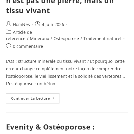
n’est pas une pierre, mais un
tissu vivant
Auteur/autrice
Publication
HomNes
4 juin 2026
de
publiée :
Post
Article de
la
category:
référence
/
Minéraux
/
Ostéoporose
/
Traitement naturel
publication :
Commentaires
0 commentaire
de
la
L'Os : structure minérale ou tissu vivant ? Et pourquoi cette
publication :
erreur change complètement notre façon de comprendre
l’ostéoporose, le vieillissement et la solidité des vertèbres...
L'ostéoporose : un béton…
Ostéoporose
Continuer La Lecture
:
Pourquoi
L’os
N’est
Pas
Une
Evenity & Ostéoporose :
Pierre,
Mais