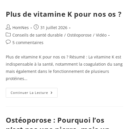
Plus de vitamine K pour nos os ?
Auteur/autrice
Publication
HomNes
31 juillet 2026
de
publiée :
Post
Conseils de santé durable
/
Ostéoporose
/
Vidéo
la
category:
Commentaires
5 commentaires
publication :
de
la
Plus de vitamine K pour nos os ? Résumé : La vitamine K est
publication :
indispensable à la santé, notamment la coagulation du sang
mais également dans le fonctionnement de plusieurs
protéines…
Plus
Continuer La Lecture
De
Vitamine
K
Pour
Nos
Os
Ostéoporose : Pourquoi l’os
?