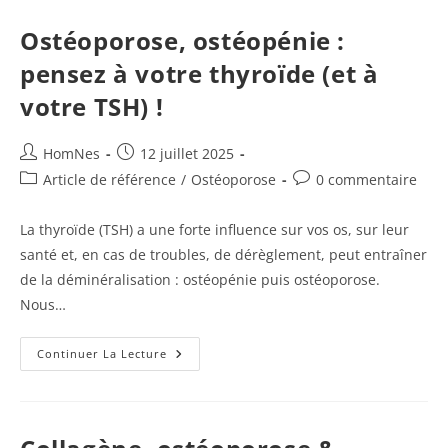
Majeures,
Dangers
Réels,
Ostéoporose, ostéopénie :
Comment
Arrêter
pensez à votre thyroïde (et à
(romosozumab)
votre TSH) !
Auteur/autrice
Publication
HomNes
12 juillet 2025
de
publiée :
Post
Commentaires
Article de référence
/
Ostéoporose
0 commentaire
la
category:
de
publication :
la
La thyroïde (TSH) a une forte influence sur vos os, sur leur
publication :
santé et, en cas de troubles, de dérèglement, peut entraîner
de la déminéralisation : ostéopénie puis ostéoporose.
Nous…
Ostéoporose,
Continuer La Lecture
Ostéopénie
:
Pensez
À
Votre
Thyroïde