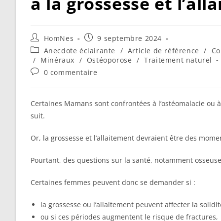
à la grossesse et l’all
Auteur/autrice
Publication
HomNes
9 septembre 2024
de
publiée :
Post
Anecdote éclairante
/
Article de référence
/
Co
la
category:
/
Minéraux
/
Ostéoporose
/
Traitement naturel
publication :
Commentaires
0 commentaire
de
la
publication :
Certaines Mamans sont confrontées à l’ostéomalacie ou à l
suit.
Or, la grossesse et l’allaitement devraient être des mom
Pourtant, des questions sur la santé, notamment osseuse,
Certaines femmes peuvent donc se demander si :
la grossesse ou l’allaitement peuvent affecter la solidit
ou si ces périodes augmentent le risque de fractures,