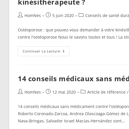
kinésithérapeute ?
(médicaments) ?
Auteur/autrice
Publication
Post
HomNes
5 juin 2020
Conseils de santé dur
de
publiée :
category:
la
Ostéoporose : que pouvez-vous demander à votre kinésith
publication :
contre l'ostéoporose Nous le savons toutes et tous ! La 
Ostéoporose :
Continuer La Lecture
Que
Pouvez-
Vous
Demander
À
Votre
14 conseils médicaux sans méd
Kinésithérapeute ?
Auteur/autrice
Publication
Post
HomNes
12 mai 2020
Article de référence
/
de
publiée :
category:
la
14 conseils médicaux sans médicament contre l'ostéopor
publication :
Roberto Coronado-Zarcoa, Andrea Olascoaga-Gómez de Leó
Nava-Bringas, Salvador Israel Macías-Hernández sont…