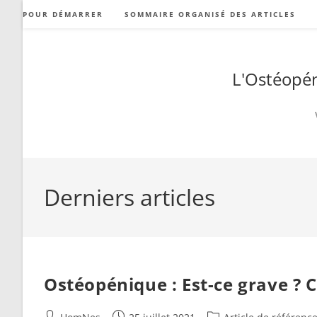
Skip
POUR DÉMARRER
SOMMAIRE ORGANISÉ DES ARTICLES
to
content
L'Ostéopén
Derniers articles
Ostéopénique : Est-ce grave ? 
Auteur/autrice
Publication
Post