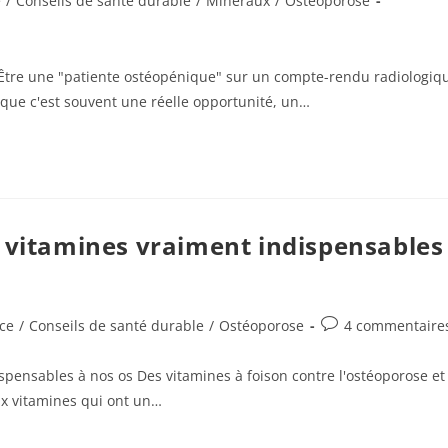
e
/
Conseils de santé durable
/
Minéraux
/
Ostéoporose
! Être une "patiente ostéopénique" sur un compte-rendu radiologiq
r que c'est souvent une réelle opportunité, un…
s vitamines vraiment indispensables
Commentaires
nce
/
Conseils de santé durable
/
Ostéoporose
4 commentaire
de
la
spensables à nos os Des vitamines à foison contre l'ostéoporose et
publication :
ux vitamines qui ont un…