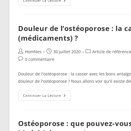
Ostéoporose
Continuer La Lecture
&
Ostéopénie
:
Les
Vitamines
Vraiment
Douleur de l’ostéoporose : la c
Indispensables
À
(médicaments) ?
Nos
Os
Auteur/autrice
Publication
Post
HomNes
30 juillet 2020
Article de référenc
de
publiée :
category:
Commentaires
0 commentaire
la
de
publication :
la
Douleur de l'ostéoporose : la casser avec les bons antal
publication :
douleur de l'ostéoporose ? Nous allons voir qu'il existe d
Douleur
Continuer La Lecture
De
L’ostéoporose :
La
Casser
Avec
Les
Ostéoporose : que pouvez-vou
Bons
Antalgiques