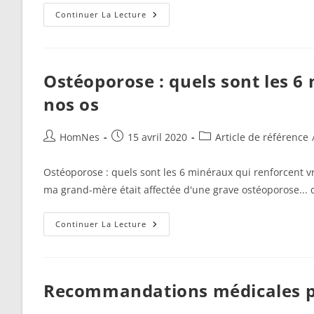
14
Continuer La Lecture
Conseils
Médicaux
Sans
Médicament
Contre
L’ostéoporose
Ostéoporose : quels sont les 6
nos os
Auteur/autrice
Publication
Post
HomNes
15 avril 2020
Article de référence
de
publiée :
category:
la
Ostéoporose : quels sont les 6 minéraux qui renforcent v
publication :
ma grand-mère était affectée d'une grave ostéoporose... 
Ostéoporose :
Continuer La Lecture
Quels
Sont
Les
6
Minéraux
Qui
Recommandations médicales po
Renforcent
Vraiment
Nos