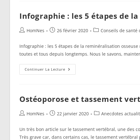
Vitamine
K
Infographie : les 5 étapes de l
Auteur/autrice
Publication
Post
HomNes
26 février 2020
Conseils de santé 
de
publiée :
category:
la
Infographie : les 5 étapes de la reminéralisation osseuse
publication :
toutes et tous depuis longtemps. Nous le savons, mainten
Infographie
Continuer La Lecture
:
Les
5
Étapes
De
La
Ostéoporose et tassement vert
Reminéralisation
Osseuse
Naturelle
Auteur/autrice
Publication
Post
HomNes
22 janvier 2020
Anecdotes actuali
de
publiée :
category:
la
Un très bon article sur le tassement vertébral, une des c
publication :
Très grave car, dans certains cas, le tassement vertébral