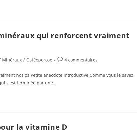
 minéraux qui renforcent vraiment
Commentaires
/
Minéraux
/
Ostéoporose
4 commentaires
de
la
raiment nos os Petite anecdote introductive Comme vous le savez,
publication :
qui s'est terminée par une…
ur la vitamine D