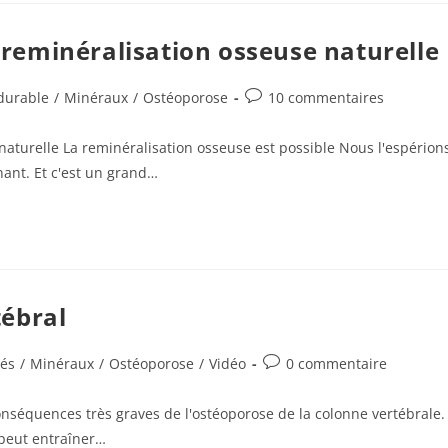
a reminéralisation osseuse naturelle
Commentaires
durable
/
Minéraux
/
Ostéoporose
10 commentaires
de
la
 naturelle La reminéralisation osseuse est possible Nous l'espérion
publication :
ant. Et c'est un grand…
ébral
Commentaires
tés
/
Minéraux
/
Ostéoporose
/
Vidéo
0 commentaire
de
la
onséquences très graves de l'ostéoporose de la colonne vertébrale.
publication :
 peut entraîner…