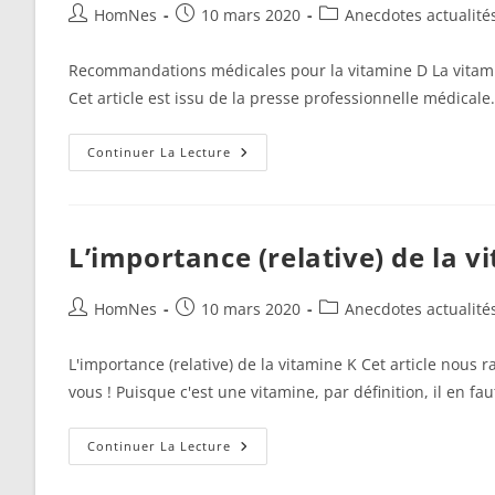
Os
Auteur/autrice
Publication
Post
HomNes
10 mars 2020
Anecdotes actualité
de
publiée :
category:
la
Recommandations médicales pour la vitamine D La vitamin
publication :
Cet article est issu de la presse professionnelle médicale.
Recommandations
Continuer La Lecture
Médicales
Pour
La
Vitamine
D
L’importance (relative) de la v
Auteur/autrice
Publication
Post
HomNes
10 mars 2020
Anecdotes actualité
de
publiée :
category:
la
L'importance (relative) de la vitamine K Cet article nous 
publication :
vous ! Puisque c'est une vitamine, par définition, il en fa
L’importance
Continuer La Lecture
(relative)
De
La