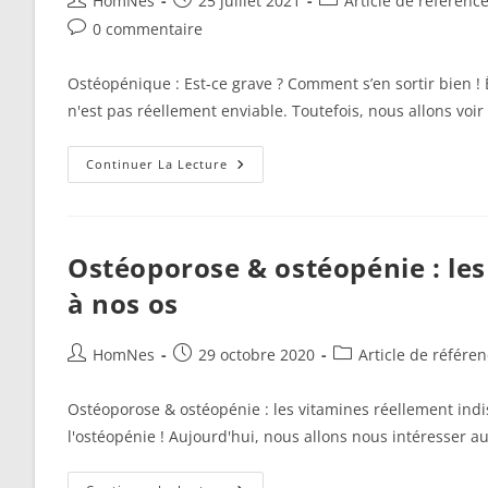
HomNes
25 juillet 2021
Article de référenc
de
publiée :
category:
Commentaires
0 commentaire
la
de
publication :
la
Ostéopénique : Est-ce grave ? Comment s’en sortir bien 
publication :
n'est pas réellement enviable. Toutefois, nous allons voi
Ostéopénique :
Continuer La Lecture
Est-
Ce
Grave ?
Comment
S’en
Sortir
Ostéoporose & ostéopénie : le
Bien !
à nos os
Auteur/autrice
Publication
Post
HomNes
29 octobre 2020
Article de référe
de
publiée :
category:
la
Ostéoporose & ostéopénie : les vitamines réellement indi
publication :
l'ostéopénie ! Aujourd'hui, nous allons nous intéresser a