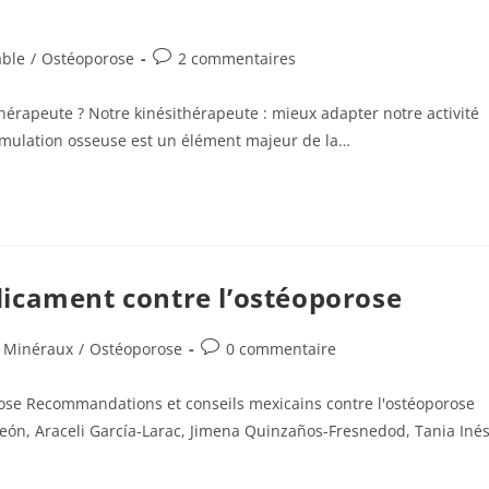
Commentaires
able
/
Ostéoporose
2 commentaires
de
la
érapeute ? Notre kinésithérapeute : mieux adapter notre activité
publication :
stimulation osseuse est un élément majeur de la…
icament contre l’ostéoporose
Commentaires
Minéraux
/
Ostéoporose
0 commentaire
de
la
ose Recommandations et conseils mexicains contre l'ostéoporose
publication :
n, Araceli García-Larac, Jimena Quinzaños-Fresnedod, Tania Iné