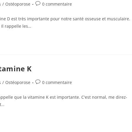
Commentaires
s
/
Ostéoporose
0 commentaire
de
la
e D est très importante pour notre santé osseuse et musculaire.
publication :
 Il rappelle les…
itamine K
Commentaires
s
/
Ostéoporose
0 commentaire
de
la
rappelle que la vitamine K est importante. C'est normal, me direz-
publication :
ut…