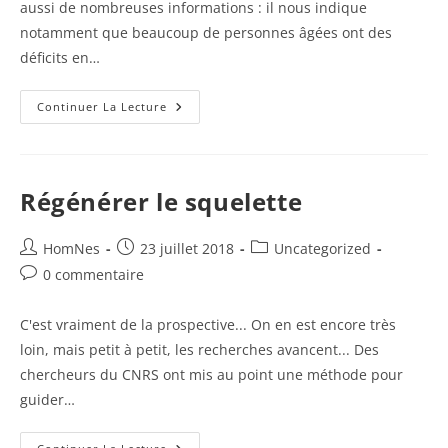
aussi de nombreuses informations : il nous indique
notamment que beaucoup de personnes âgées ont des
déficits en…
Petits
Continuer La Lecture
Pains
Protéinés
Contre
L’ostéoporose
Régénérer le squelette
Auteur/autrice
Publication
Post
HomNes
23 juillet 2018
Uncategorized
de
publiée :
category:
Commentaires
0 commentaire
la
de
publication :
la
C'est vraiment de la prospective... On en est encore très
publication :
loin, mais petit à petit, les recherches avancent... Des
chercheurs du CNRS ont mis au point une méthode pour
guider…