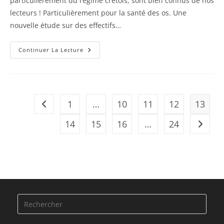
particulièrement du régime crétois, sont bien connus de nos
lecteurs ! Particulièrement pour la santé des os. Une
nouvelle étude sur des effectifs…
Toujours
Continuer La Lecture
Les
Bienfaits
De
L’alimentation
Méditerranéenne
!
1
…
10
11
12
13
Go to the previous page
14
15
16
…
24
Aller à 
Press
Esca