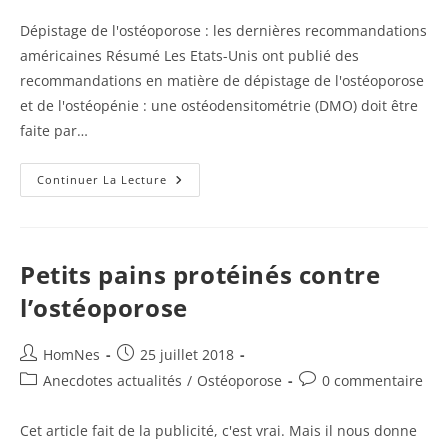
de
la
Dépistage de l'ostéoporose : les dernières recommandations
publication :
américaines Résumé Les Etats-Unis ont publié des
recommandations en matière de dépistage de l'ostéoporose
et de l'ostéopénie : une ostéodensitométrie (DMO) doit être
faite par…
Dépistage
Continuer La Lecture
De
L’ostéoporose :
Les
Dernières
Recommandations
Américaines
Petits pains protéinés contre
l’ostéoporose
Auteur/autrice
Publication
HomNes
25 juillet 2018
de
publiée :
Post
Commentaires
Anecdotes actualités
/
Ostéoporose
0 commentaire
la
category:
de
publication :
la
Cet article fait de la publicité, c'est vrai. Mais il nous donne
publication :