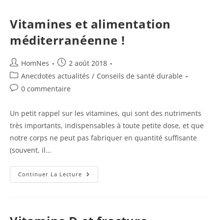
Vitamines et alimentation
méditerranéenne !
Auteur/autrice
Publication
HomNes
2 août 2018
de
publiée :
Post
Anecdotes actualités
/
Conseils de santé durable
la
category:
Commentaires
0 commentaire
publication :
de
la
Un petit rappel sur les vitamines, qui sont des nutriments
publication :
très importants, indispensables à toute petite dose, et que
notre corps ne peut pas fabriquer en quantité suffisante
(souvent, il…
Vitamines
Continuer La Lecture
Et
Alimentation
Méditerranéenne
!