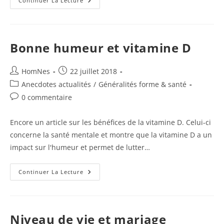
Régénérer
Continuer La Lecture
Le
Squelette
Bonne humeur et vitamine D
Auteur/autrice
Publication
HomNes
22 juillet 2018
de
publiée :
Post
Anecdotes actualités
/
Généralités forme & santé
la
category:
Commentaires
0 commentaire
publication :
de
la
Encore un article sur les bénéfices de la vitamine D. Celui-ci
publication :
concerne la santé mentale et montre que la vitamine D a un
impact sur l'humeur et permet de lutter…
Bonne
Continuer La Lecture
Humeur
Et
Vitamine
D
Niveau de vie et mariage