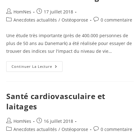
Auteur/autrice
Publication
HomNes
17 juillet 2018
de
publiée :
Post
Commentaires
Anecdotes actualités
/
Ostéoporose
0 commentaire
la
category:
de
publication :
la
Une étude très importante (près de 400.000 personnes de
publication :
plus de 50 ans au Danemark) a été réalisée pour essayer de
trouver des indices sur l'impact du niveau de vie…
Niveau
Continuer La Lecture
De
Vie
Et
Mariage
Santé cardiovasculaire et
laitages
Auteur/autrice
Publication
HomNes
16 juillet 2018
de
publiée :
Post
Commentaires
Anecdotes actualités
/
Ostéoporose
0 commentaire
la
category:
de