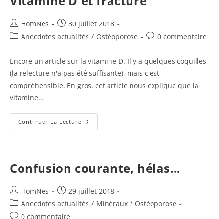
Vitamine D et fracture
Auteur/autrice
Publication
HomNes
30 juillet 2018
de
publiée :
Post
Commentaires
Anecdotes actualités
/
Ostéoporose
0 commentaire
la
category:
de
publication :
la
Encore un article sur la vitamine D. Il y a quelques coquilles
publication :
(la relecture n'a pas été suffisante), mais c'est
compréhensible. En gros, cet article nous explique que la
vitamine…
Vitamine
Continuer La Lecture
D
Et
Fracture
Confusion courante, hélas…
Auteur/autrice
Publication
HomNes
29 juillet 2018
de
publiée :
Post
Anecdotes actualités
/
Minéraux
/
Ostéoporose
la
category:
Commentaires
0 commentaire