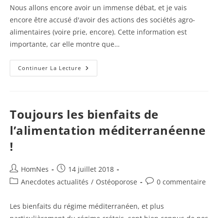
publication :
la
Nous allons encore avoir un immense débat, et je vais
publication :
encore être accusé d'avoir des actions des sociétés agro-
alimentaires (voire prie, encore). Cette information est
importante, car elle montre que…
Santé
Continuer La Lecture
Cardiovasculaire
Et
Laitages
Toujours les bienfaits de
l’alimentation méditerranéenne
!
Auteur/autrice
Publication
HomNes
14 juillet 2018
de
publiée :
Post
Commentaires
Anecdotes actualités
/
Ostéoporose
0 commentaire
la
category:
de
publication :
la
Les bienfaits du régime méditerranéen, et plus
publication :