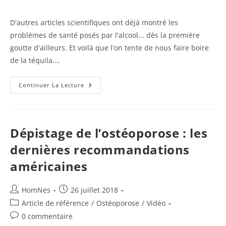
publication :
de
la
D'autres articles scientifiques ont déjà montré les
publication :
problèmes de santé posés par l'alcool... dès la première
goutte d'ailleurs. Et voilà que l'on tente de nous faire boire
de la téquila.…
Confusion
Continuer La Lecture
Courante,
Hélas…
Dépistage de l’ostéoporose : les
dernières recommandations
américaines
Auteur/autrice
Publication
HomNes
26 juillet 2018
de
publiée :
Post
Article de référence
/
Ostéoporose
/
Vidéo
la
category:
Commentaires
0 commentaire
publication :