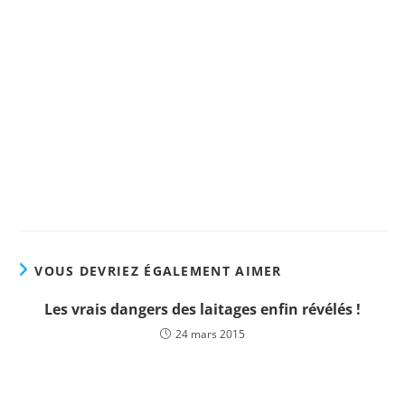
Le livre de référence "Ostéoporose & Ostéopénie :
Quand s'inquiéter et comment réagir"
Nouvelle Édition (2022)
Plus d'informations !
VOUS DEVRIEZ ÉGALEMENT AIMER
Les vrais dangers des laitages enfin révélés !
24 mars 2015