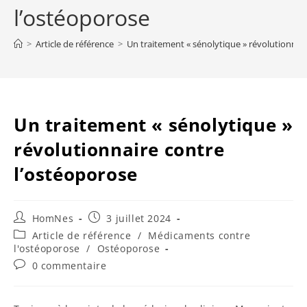
l’ostéoporose
>
Article de référence
>
Un traitement « sénolytique » révolutionnai
Un traitement « sénolytique »
révolutionnaire contre
l’ostéoporose
Auteur/autrice
Publication
HomNes
3 juillet 2024
de
publiée :
Post
Article de référence
/
Médicaments contre
la
category:
l'ostéoporose
/
Ostéoporose
publication :
Commentaires
0 commentaire
de
la
publication :