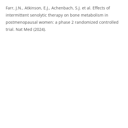
Farr, J.N., Atkinson, E.J., Achenbach, S.J. et al. Effects of
intermittent senolytic therapy on bone metabolism in
postmenopausal women: a phase 2 randomized controlled
trial. Nat Med (2024).
Oui, je veux recevoir mon livret :
"Comment reminéraliser mes os
en 8 étapes".
Et je serai tenu(e) au courant des nouveaux
articles.
Mon adresse restera confidentielle
(cf. politique de
confidentialité).
Plus tard, certainement...