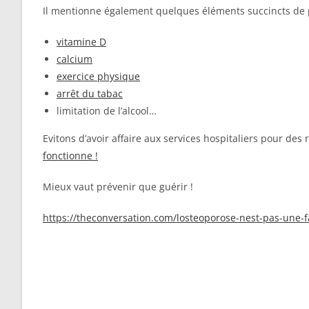
Il mentionne également quelques éléments succincts de 
vitamine D
calcium
exercice physique
arrêt du tabac
limitation de l’alcool…
Evitons d’avoir affaire aux services hospitaliers pour des 
fonctionne !
Mieux vaut prévenir que guérir !
https://theconversation.com/losteoporose-nest-pas-une-f
Oui, je veux recevoir mon livret 