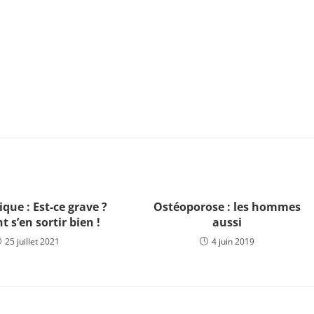
le Édition (2022)
s d'informations !
que : Est-ce grave ?
Ostéoporose : les hommes
s’en sortir bien !
aussi
25 juillet 2021
4 juin 2019