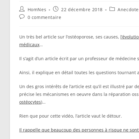
Auteur/autrice
Publication
Post
HomNes
22 décembre 2018
Anecdotes
de
publiée :
category:
Commentaires
0 commentaire
la
de
publication :
la
publication :
Un très bel article sur l’ostéoporose, ses causes,
l’évoluti
médicaux
…
Il s’agit d’un article écrit par un professeur de médecine 
Ainsi, il explique en détail toutes les questions tournant
Un des gros intérêts de l’article est qu’il est illustré p
précise les mécanismes en oeuvre dans la réparation oss
ostéocytes
)…
Rien que pour cette vidéo, l’article vaut le détour.
Il rappelle que beaucoup des personnes à risque ne sont