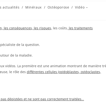
 actualités
/
Minéraux
/
Ostéoporose
/
Vidéo
on, les conséquences, les risques,
les coûts,
les traitements
spécialiste de la question.
 autour de la maladie.
ar deux vidéos. La première est une animation montrant de manière tr
euse, le rôle des
différentes cellules (ostéoblastes, ostéoclastes,
 pas dépistées et ne sont pas correctement traitées…