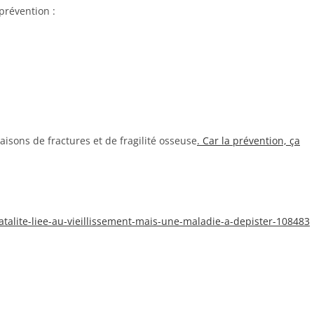
prévention :
raisons de fractures et de fragilité osseuse
. Car la prévention, ça
atalite-liee-au-vieillissement-mais-une-maladie-a-depister-108483
: