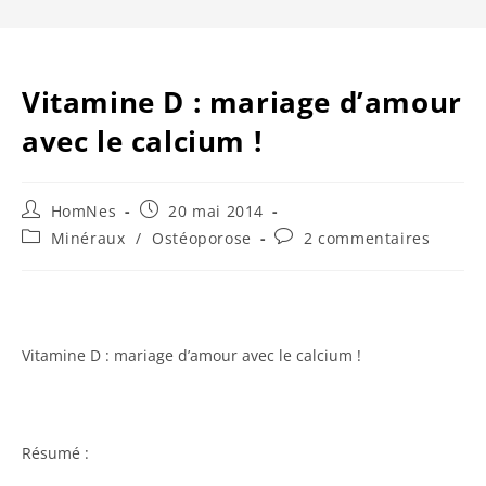
Vitamine D : mariage d’amour
avec le calcium !
Auteur/autrice
Publication
HomNes
20 mai 2014
de
publiée :
Post
Commentaires
Minéraux
/
Ostéoporose
2 commentaires
la
category:
de
publication :
la
publication :
Vitamine D : mariage d’amour avec le calcium !
Résumé :