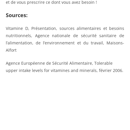
et de vous prescrire ce dont vous avez besoin !
Sources:
Vitamine D, Présentation, sources alimentaires et besoins
nutritionnels, Agence nationale de sécurité sanitaire de
l’alimentation, de l’environnement et du travail, Maisons-
Alfort
Agence Européenne de Sécurité Alimentaire, Tolerable
upper intake levels for vitamines and minerals, février 2006.
Oui, je veux recevoir mon livret :
"Comment reminéraliser mes os
en 8 étapes".
Et je serai tenu(e) au courant des nouveaux