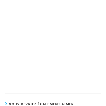
Reminéraliser nos os à tout
âge de manière naturelle !!!
Le livre de référence "Ostéoporose & Ostéopénie :
Quand s'inquiéter et comment réagir"
Nouvelle Édition (2022)
Plus d'informations !
VOUS DEVRIEZ ÉGALEMENT AIMER