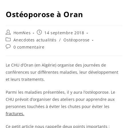
Ostéoporose à Oran
Auteur/autrice
Publication
HomNes
14 septembre 2018
de
publiée :
Post
Anecdotes actualités
/
Ostéoporose
la
category:
Commentaires
0 commentaire
publication :
de
la
publication :
Le CHU d’Oran (en Algérie) organise des journées de
conférences sur différentes maladies, leur développement
et leurs traitements.
Parmi les maladies présentées, il y aura l’ostéoporose. Le
CHU prévoit d’organiser des ateliers pour apprendre aux
personnes touchées à éviter les chutes pour éviter les
fractures.
Ce petit article nous rappelle deux points importants :