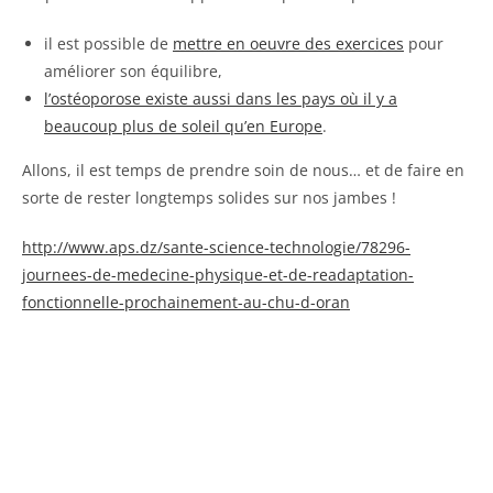
il est possible de
mettre en oeuvre des exercices
pour
améliorer son équilibre,
l’ostéoporose existe aussi dans les pays où il y a
beaucoup plus de soleil qu’en Europe
.
Allons, il est temps de prendre soin de nous… et de faire en
sorte de rester longtemps solides sur nos jambes !
http://www.aps.dz/sante-science-technologie/78296-
journees-de-medecine-physique-et-de-readaptation-
fonctionnelle-prochainement-au-chu-d-oran
Oui, je veux recevoir mon livret :
"Comment reminéraliser mes os
en 8 étapes".