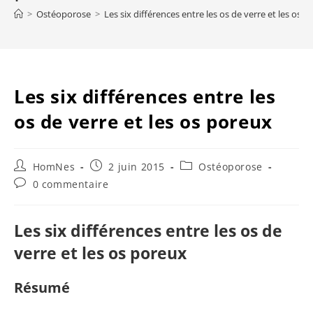
>
Ostéoporose
>
Les six différences entre les os de verre et les os 
Les six différences entre les
os de verre et les os poreux
Auteur/autrice
Publication
Post
HomNes
2 juin 2015
Ostéoporose
de
publiée :
category:
Commentaires
0 commentaire
la
de
publication :
la
publication :
Les six différences entre les os de
verre et les os poreux
Résumé