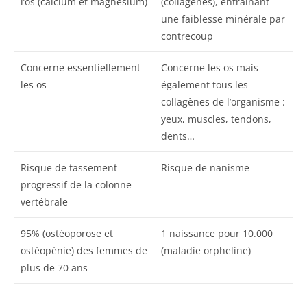
l’os (calcium et magnésium)
(collagènes), entraînant
une faiblesse minérale par
contrecoup
Concerne essentiellement
Concerne les os mais
les os
également tous les
collagènes de l’organisme :
yeux, muscles, tendons,
dents…
Risque de tassement
Risque de nanisme
progressif de la colonne
vertébrale
95% (ostéoporose et
1 naissance pour 10.000
ostéopénie) des femmes de
(maladie orpheline)
plus de 70 ans