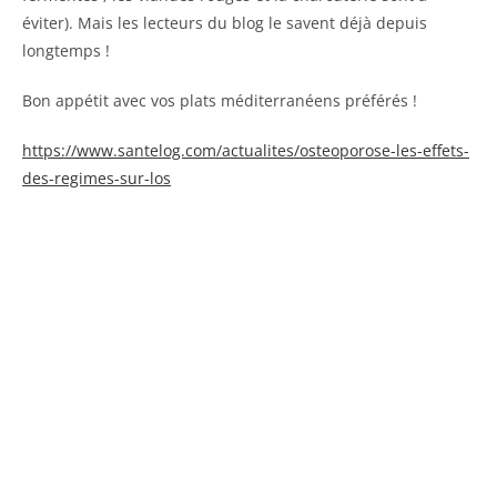
éviter). Mais les lecteurs du blog le savent déjà depuis
longtemps !
Bon appétit avec vos plats méditerranéens préférés !
https://www.santelog.com/actualites/osteoporose-les-effets-
des-regimes-sur-los
Oui, je veux recevoir mon livret :
"Comment reminéraliser mes os
en 8 étapes".
Et je serai tenu(e) au courant des nouveaux
articles.
Mon adresse restera confidentielle
(cf. politique de
confidentialité).