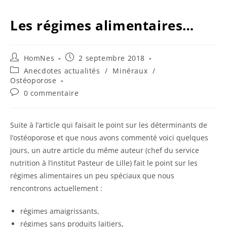
Les régimes alimentaires…
Auteur/autrice
Publication
HomNes
2 septembre 2018
de
publiée :
Post
Anecdotes actualités
/
Minéraux
/
la
category:
Ostéoporose
publication :
Commentaires
0 commentaire
de
la
publication :
Suite à l’article qui faisait le point sur les déterminants de
l’ostéoporose et que nous avons commenté voici quelques
jours, un autre article du même auteur (chef du service
nutrition à l’institut Pasteur de Lille) fait le point sur les
régimes alimentaires un peu spéciaux que nous
rencontrons actuellement :
régimes amaigrissants,
régimes sans produits laitiers,