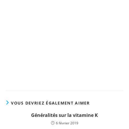
Reminéraliser nos os à tout
âge de manière naturelle !!!
Le livre de référence "Ostéoporose & Ostéopénie :
Quand s'inquiéter et comment réagir"
Nouvelle Édition (2022)
Plus d'informations !
VOUS DEVRIEZ ÉGALEMENT AIMER
Généralités sur la vitamine K
6 février 2019